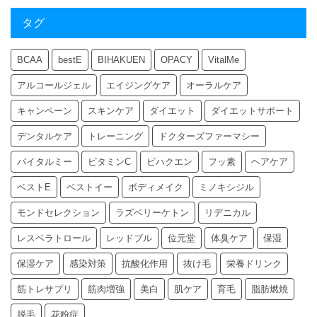
タグ
BCAA
bestE
BIHAKUEN
OPACY
VitalMe
アルコールジェル
エイジングケア
オーラルケア
キャンペーン
スキンケア
ダイエット
ダイエットサポート
デンタルケア
トレーニング
ドクターズファーマシー
バイタルミー
ビタミンC
ビハクエン
フッ素
ヘアケア
ベストE
ベストイー
ボディメイク
ミノキシジル
モンドセレクション
ラズベリーケトン
リデニカル
レスベラトロール
レッドブル
位元堂
体臭ケア
保湿
保湿ケア
感染対策
抗酸化作用
抜け毛
栄養ドリンク
筋トレサプリ
筋肉増強
美白
肌ケア
育毛
脂肪燃焼
脱毛
花粉症