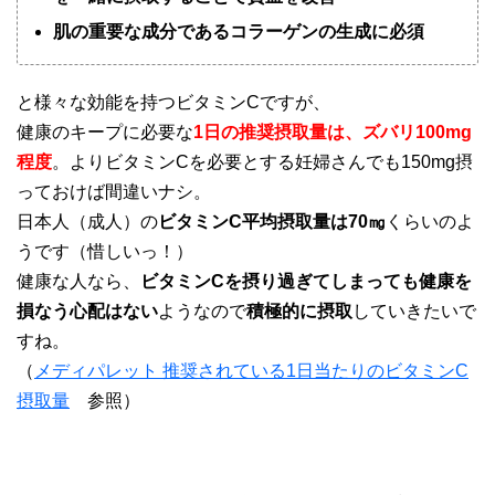
肌の重要な成分であるコラーゲンの生成に必須
と様々な効能を持つビタミンCですが、
健康のキープに必要な
1日の推奨摂取量は、ズバリ100mg
程度
。よりビタミンCを必要とする妊婦さんでも150mg摂
っておけば間違いナシ。
日本人（成人）の
ビタミンC平均摂取量は70㎎
くらいのよ
うです（惜しいっ！）
健康な人なら、
ビタミンCを摂り過ぎてしまっても健康を
損なう心配はない
ようなので
積極的に摂取
していきたいで
すね。
（
メディパレット 推奨されている1日当たりのビタミンC
摂取量
参照）