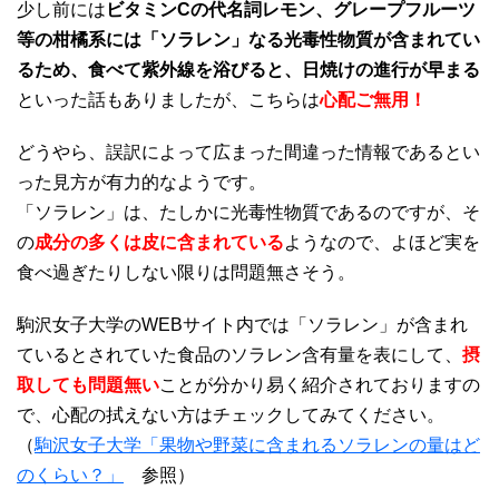
少し前には
ビタミンCの代名詞レモン、グレープフルーツ
等の柑橘系には「ソラレン」なる光毒性物質が含まれてい
るため、食べて紫外線を浴びると、日焼けの進行が早まる
といった話もありましたが、こちらは
心配ご無用！
どうやら、誤訳によって広まった間違った情報であるとい
った見方が有力的なようです。
「ソラレン」は、たしかに光毒性物質であるのですが、そ
の
成分の多くは皮に含まれている
ようなので、よほど実を
食べ過ぎたりしない限りは問題無さそう。
駒沢女子大学のWEBサイト内では「ソラレン」が含まれ
ているとされていた食品のソラレン含有量を表にして、
摂
取しても問題無い
ことが分かり易く紹介されておりますの
で、心配の拭えない方はチェックしてみてください。
（
駒沢女子大学「果物や野菜に含まれるソラレンの量はど
のくらい？」
参照）