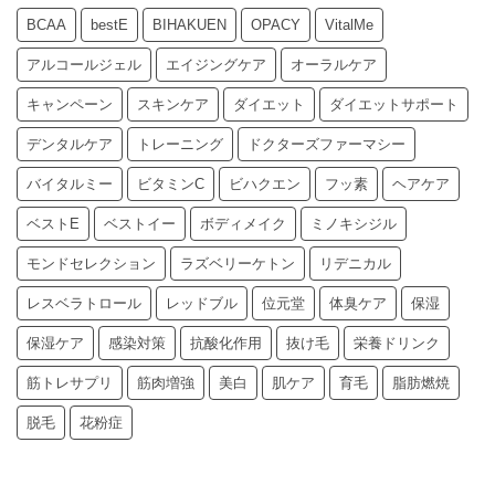
BCAA
bestE
BIHAKUEN
OPACY
VitalMe
アルコールジェル
エイジングケア
オーラルケア
キャンペーン
スキンケア
ダイエット
ダイエットサポート
デンタルケア
トレーニング
ドクターズファーマシー
バイタルミー
ビタミンC
ビハクエン
フッ素
ヘアケア
ベストE
ベストイー
ボディメイク
ミノキシジル
モンドセレクション
ラズベリーケトン
リデニカル
レスベラトロール
レッドブル
位元堂
体臭ケア
保湿
保湿ケア
感染対策
抗酸化作用
抜け毛
栄養ドリンク
筋トレサプリ
筋肉増強
美白
肌ケア
育毛
脂肪燃焼
脱毛
花粉症