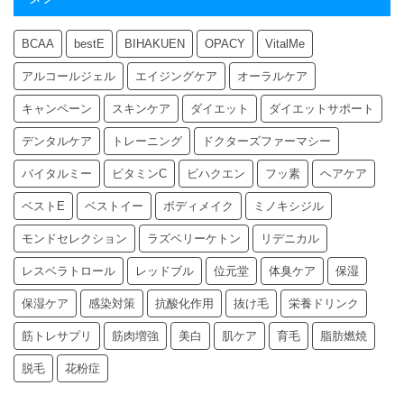
BCAA
bestE
BIHAKUEN
OPACY
VitalMe
アルコールジェル
エイジングケア
オーラルケア
キャンペーン
スキンケア
ダイエット
ダイエットサポート
デンタルケア
トレーニング
ドクターズファーマシー
バイタルミー
ビタミンC
ビハクエン
フッ素
ヘアケア
ベストE
ベストイー
ボディメイク
ミノキシジル
モンドセレクション
ラズベリーケトン
リデニカル
レスベラトロール
レッドブル
位元堂
体臭ケア
保湿
保湿ケア
感染対策
抗酸化作用
抜け毛
栄養ドリンク
筋トレサプリ
筋肉増強
美白
肌ケア
育毛
脂肪燃焼
脱毛
花粉症