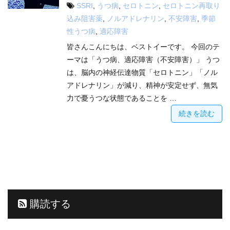
SSRI
,
うつ病
,
セロトニン
,
セロトニン再取り
込み阻害薬
,
ノルアドレナリン
,
不安障害
,
季節
性うつ病
,
適応障害
皆さんこんにちは、ベストイーです。 今回のテ
ーマは「うつ病、適応障害（不安障害）」 うつ
は、脳内の神経伝達物質「セロトニン」「ノル
アドレナリン」が減り、精神が安定せず、無気
力で憂うつな状態であることを …
続きを読む
購読する