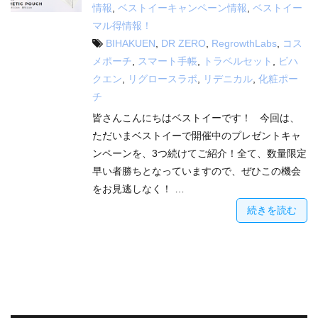
情報
,
ベストイーキャンペーン情報
,
ベストイー
マル得情報！
BIHAKUEN
,
DR ZERO
,
RegrowthLabs
,
コス
メポーチ
,
スマート手帳
,
トラベルセット
,
ビハ
クエン
,
リグロースラボ
,
リデニカル
,
化粧ポー
チ
皆さんこんにちはベストイーです！ 今回は、
ただいまベストイーで開催中のプレゼントキャ
ンペーンを、3つ続けてご紹介！全て、数量限定
早い者勝ちとなっていますので、ぜひこの機会
をお見逃しなく！ …
続きを読む