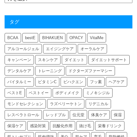
タグ
BCAA
bestE
BIHAKUEN
OPACY
VitalMe
アルコールジェル
エイジングケア
オーラルケア
キャンペーン
スキンケア
ダイエット
ダイエットサポート
デンタルケア
トレーニング
ドクターズファーマシー
バイタルミー
ビタミンC
ビハクエン
フッ素
ヘアケア
ベストE
ベストイー
ボディメイク
ミノキシジル
モンドセレクション
ラズベリーケトン
リデニカル
レスベラトロール
レッドブル
位元堂
体臭ケア
保湿
保湿ケア
感染対策
抗酸化作用
抜け毛
栄養ドリンク
筋トレサプリ
筋肉増強
美白
肌ケア
育毛
脂肪燃焼