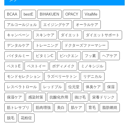
BCAA
bestE
BIHAKUEN
OPACY
VitalMe
アルコールジェル
エイジングケア
オーラルケア
キャンペーン
スキンケア
ダイエット
ダイエットサポート
デンタルケア
トレーニング
ドクターズファーマシー
バイタルミー
ビタミンC
ビハクエン
フッ素
ヘアケア
ベストE
ベストイー
ボディメイク
ミノキシジル
モンドセレクション
ラズベリーケトン
リデニカル
レスベラトロール
レッドブル
位元堂
体臭ケア
保湿
保湿ケア
感染対策
抗酸化作用
抜け毛
栄養ドリンク
筋トレサプリ
筋肉増強
美白
肌ケア
育毛
脂肪燃焼
脱毛
花粉症