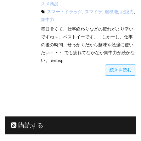
スメ商品
スマートドラッグ
,
スマドラ
,
脳機能
,
記憶力
,
集中力
毎日暑くて、仕事終わりなどの疲れがより辛い
ですね～。ベストイーです。 しかーし、仕事
の後の時間、せっかくだから趣味や勉強に使い
たい・・・ でも疲れてなかなか集中力が続かな
い。 &nbsp …
続きを読む
購読する