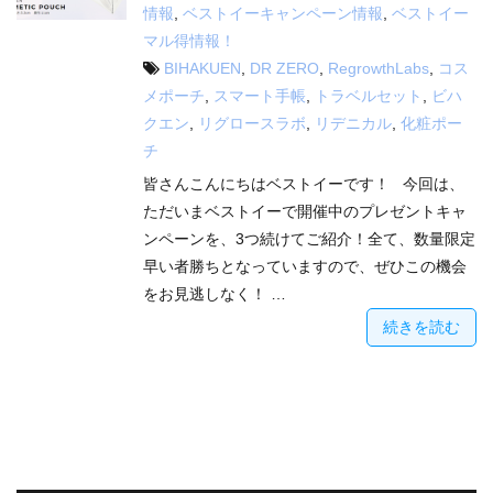
情報
,
ベストイーキャンペーン情報
,
ベストイー
マル得情報！
BIHAKUEN
,
DR ZERO
,
RegrowthLabs
,
コス
メポーチ
,
スマート手帳
,
トラベルセット
,
ビハ
クエン
,
リグロースラボ
,
リデニカル
,
化粧ポー
チ
皆さんこんにちはベストイーです！ 今回は、
ただいまベストイーで開催中のプレゼントキャ
ンペーンを、3つ続けてご紹介！全て、数量限定
早い者勝ちとなっていますので、ぜひこの機会
をお見逃しなく！ …
続きを読む