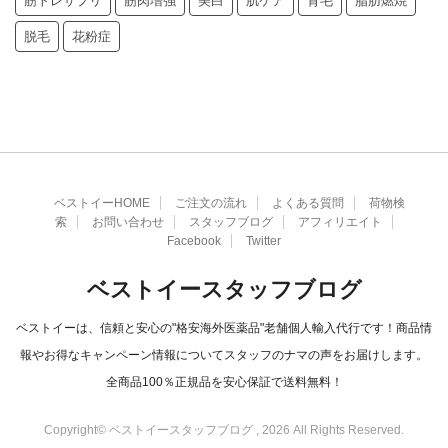
筋トレサプリ
筋肉増強
美白
肌ケア
育毛
脂肪燃焼
脱毛
花粉症
ベストイーHOME
ご注文の流れ
よくある質問
荷物検
索
お問い合わせ
スタッフブログ
アフィリエイト
Facebook
Twitter
ベストイースタッフブログ
ベストイーは、信頼と安心の"格安海外医薬品"老舗個人輸入代行です！商品情
報やお得なキャンペーン情報についてスタッフのナマの声をお届けします。
全商品100％正規品を安心保証で送料無料！
Copyright© ベストイースタッフブログ , 2026 All Rights Reserved.