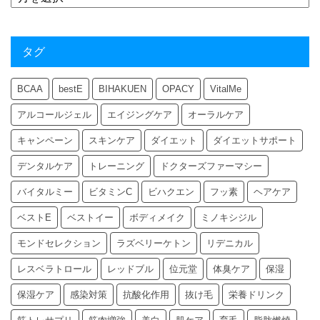
タグ
BCAA
bestE
BIHAKUEN
OPACY
VitalMe
アルコールジェル
エイジングケア
オーラルケア
キャンペーン
スキンケア
ダイエット
ダイエットサポート
デンタルケア
トレーニング
ドクターズファーマシー
バイタルミー
ビタミンC
ビハクエン
フッ素
ヘアケア
ベストE
ベストイー
ボディメイク
ミノキシジル
モンドセレクション
ラズベリーケトン
リデニカル
レスベラトロール
レッドブル
位元堂
体臭ケア
保湿
保湿ケア
感染対策
抗酸化作用
抜け毛
栄養ドリンク