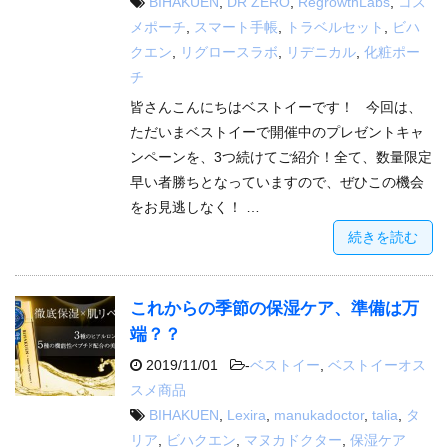
BIHAKUEN
,
DR ZERO
,
RegrowthLabs
,
コス
メポーチ
,
スマート手帳
,
トラベルセット
,
ビハ
クエン
,
リグロースラボ
,
リデニカル
,
化粧ポー
チ
皆さんこんにちはベストイーです！ 今回は、
ただいまベストイーで開催中のプレゼントキャ
ンペーンを、3つ続けてご紹介！全て、数量限定
早い者勝ちとなっていますので、ぜひこの機会
をお見逃しなく！ …
続きを読む
これからの季節の保湿ケア、準備は万
端？？
2019/11/01
-
ベストイー
,
ベストイーオス
スメ商品
BIHAKUEN
,
Lexira
,
manukadoctor
,
talia
,
タ
リア
,
ビハクエン
,
マヌカドクター
,
保湿ケア