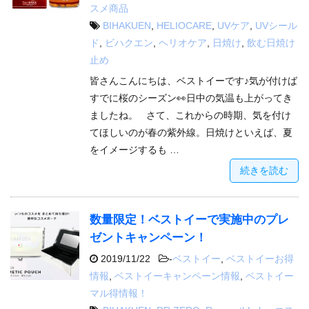
スメ商品
BIHAKUEN
,
HELIOCARE
,
UVケア
,
UVシール
ド
,
ビハクエン
,
ヘリオケア
,
日焼け
,
飲む日焼け
止め
皆さんこんにちは、ベストイーです♪気が付けば
すでに桜のシーズン👀日中の気温も上がってき
ましたね。 さて、これからの時期、気を付け
てほしいのが春の紫外線。日焼けといえば、夏
をイメージするも …
続きを読む
数量限定！ベストイーで実施中のプレ
ゼントキャンペーン！
2019/11/22
-
ベストイー
,
ベストイーお得
情報
,
ベストイーキャンペーン情報
,
ベストイー
マル得情報！