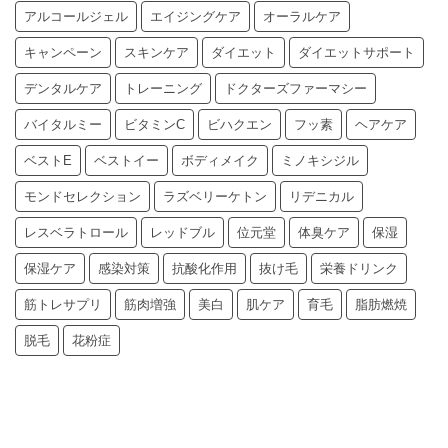
アルコールジェル
エイジングケア
オーラルケア
キャンペーン
スキンケア
ダイエット
ダイエットサポート
デンタルケア
トレーニング
ドクターズファーマシー
バイタルミー
ビタミンC
ビハクエン
フッ素
ヘアケア
ベストE
ベストイー
ボディメイク
ミノキシジル
モンドセレクション
ラズベリーケトン
リデニカル
レスベラトロール
レッドブル
位元堂
体臭ケア
保湿
保湿ケア
感染対策
抗酸化作用
抜け毛
栄養ドリンク
筋トレサプリ
筋肉増強
美白
肌ケア
育毛
脂肪燃焼
脱毛
花粉症