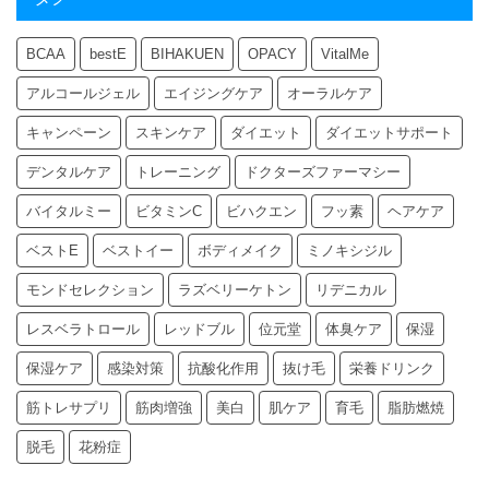
BCAA
bestE
BIHAKUEN
OPACY
VitalMe
アルコールジェル
エイジングケア
オーラルケア
キャンペーン
スキンケア
ダイエット
ダイエットサポート
デンタルケア
トレーニング
ドクターズファーマシー
バイタルミー
ビタミンC
ビハクエン
フッ素
ヘアケア
ベストE
ベストイー
ボディメイク
ミノキシジル
モンドセレクション
ラズベリーケトン
リデニカル
レスベラトロール
レッドブル
位元堂
体臭ケア
保湿
保湿ケア
感染対策
抗酸化作用
抜け毛
栄養ドリンク
筋トレサプリ
筋肉増強
美白
肌ケア
育毛
脂肪燃焼
脱毛
花粉症