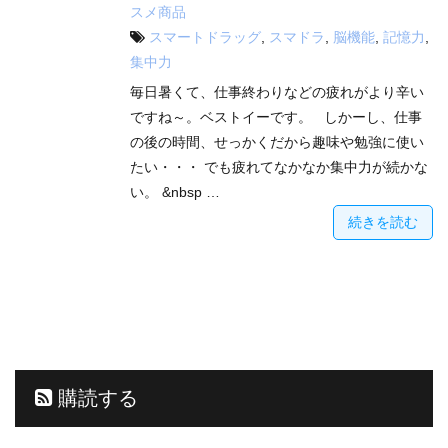
スメ商品
スマートドラッグ
,
スマドラ
,
脳機能
,
記憶力
,
集中力
毎日暑くて、仕事終わりなどの疲れがより辛い
ですね～。ベストイーです。 しかーし、仕事
の後の時間、せっかくだから趣味や勉強に使い
たい・・・ でも疲れてなかなか集中力が続かな
い。 &nbsp …
続きを読む
購読する