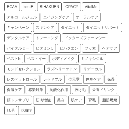
BCAA
bestE
BIHAKUEN
OPACY
VitalMe
アルコールジェル
エイジングケア
オーラルケア
キャンペーン
スキンケア
ダイエット
ダイエットサポート
デンタルケア
トレーニング
ドクターズファーマシー
バイタルミー
ビタミンC
ビハクエン
フッ素
ヘアケア
ベストE
ベストイー
ボディメイク
ミノキシジル
モンドセレクション
ラズベリーケトン
リデニカル
レスベラトロール
レッドブル
位元堂
体臭ケア
保湿
保湿ケア
感染対策
抗酸化作用
抜け毛
栄養ドリンク
筋トレサプリ
筋肉増強
美白
肌ケア
育毛
脂肪燃焼
脱毛
花粉症