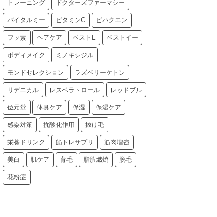
トレーニング
ドクターズファーマシー
バイタルミー
ビタミンC
ビハクエン
フッ素
ヘアケア
ベストE
ベストイー
ボディメイク
ミノキシジル
モンドセレクション
ラズベリーケトン
リデニカル
レスベラトロール
レッドブル
位元堂
体臭ケア
保湿
保湿ケア
感染対策
抗酸化作用
抜け毛
栄養ドリンク
筋トレサプリ
筋肉増強
美白
肌ケア
育毛
脂肪燃焼
脱毛
花粉症