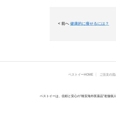
< 前へ
健康的に痩せるには？
ベストイーHOME
ご注文の流
ベストイーは、信頼と安心の"格安海外医薬品"老舗個