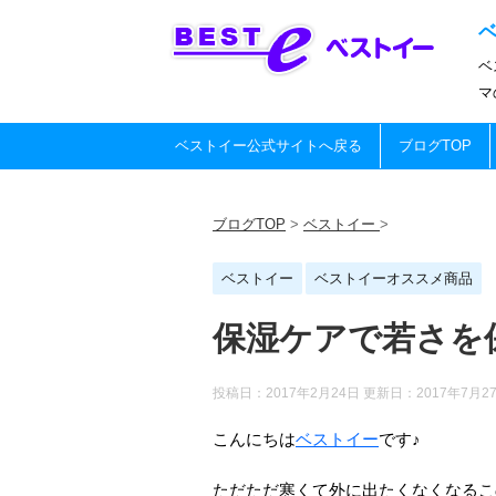
ベ
マ
ベストイー公式サイトへ戻る
ブログTOP
ブログTOP
>
ベストイー
>
ベストイー
ベストイーオススメ商品
保湿ケアで若さを
投稿日：2017年2月24日 更新日：
2017年7月2
こんにちは
ベストイー
です♪
ただただ寒くて外に出たくなくなるこ