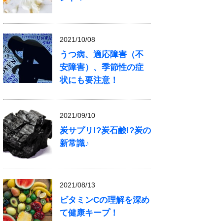
2021/10/08
うつ病、適応障害（不
安障害）、季節性の症
状にも要注意！
2021/09/10
炭サプリ!?炭石鹸!?炭の
新常識♪
2021/08/13
ビタミンCの理解を深め
て健康キープ！