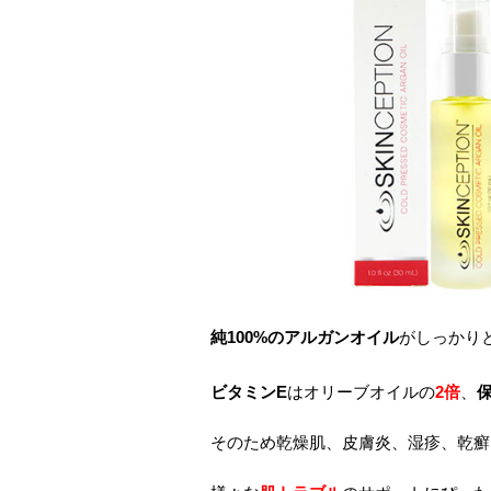
純100%のアルガンオイル
がしっかり
ビタミンE
はオリーブオイルの
2倍
、
そのため乾燥肌、皮膚炎、湿疹、乾癬