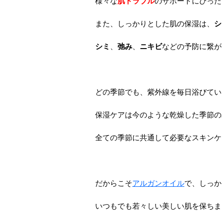
様々な
肌トラブル
のサポートにぴった
また、しっかりとした肌の保湿は、
シ
シミ
、
弛み
、
ニキビ
などの予防に繋が
どの季節でも、紫外線を毎日浴びてい
保湿ケアは今のような乾燥した季節の
全ての季節に共通して必要なスキンケ
だからこそ
アルガンオイル
で、しっか
いつもでも若々しい美しい肌を保ちま