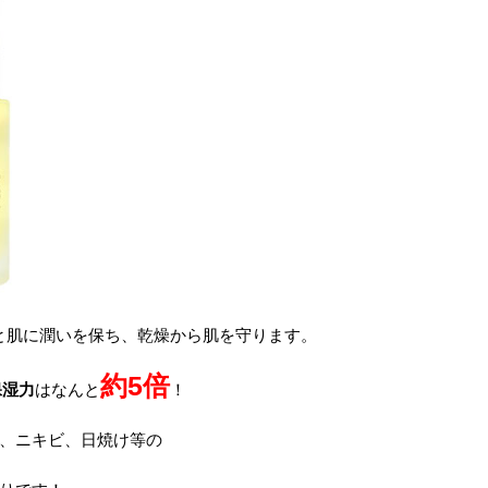
と肌に潤いを保ち、乾燥から肌を守ります。
約5倍
保湿力
はなんと
！
、ニキビ、日焼け等の