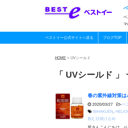
ベ
マ
ベストイー公式サイトへ戻る
ブログTOP
HOME
>
UVシールド
「 UVシールド 」
春の紫外線対策は
2020/03/27
-
ベ
BIHAKUEN
,
HELI
飲む日焼け止め
皆さんこんにちは、ベ