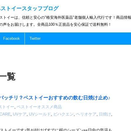
ベストイースタッフブログ
ストイーは、信頼と安心の"格安海外医薬品"老舗個人輸入代行です！商品情
の声をお届けします。全商品100％正規品を安心保証で送料無料！
Facebook
Twitter
 一覧
バッチリ？ベストイーおすすめの飲む日焼け止め♪
ストイー
,
ベストイーオススメ商品
OCARE
,
UVケア
,
UVシールド
,
ビハクエン
,
ヘリオケア
,
日焼け
,
ストイーです♪気が付けばすでに桜のシーズン👀日中の気温も