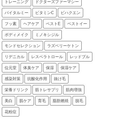
トレーニング
ドクターズファーマシー
バイタルミー
ビタミンC
ビハクエン
フッ素
ヘアケア
ベストE
ベストイー
ボディメイク
ミノキシジル
モンドセレクション
ラズベリーケトン
リデニカル
レスベラトロール
レッドブル
位元堂
体臭ケア
保湿
保湿ケア
感染対策
抗酸化作用
抜け毛
栄養ドリンク
筋トレサプリ
筋肉増強
美白
肌ケア
育毛
脂肪燃焼
脱毛
花粉症