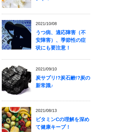
2021/10/08
うつ病、適応障害（不
安障害）、季節性の症
状にも要注意！
2021/09/10
炭サプリ!?炭石鹸!?炭の
新常識♪
2021/08/13
ビタミンCの理解を深め
て健康キープ！