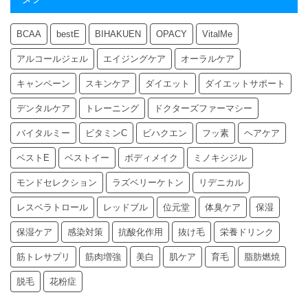
BCAA
bestE
BIHAKUEN
OPACY
VitalMe
アルコールジェル
エイジングケア
オーラルケア
キャンペーン
スキンケア
ダイエット
ダイエットサポート
デンタルケア
トレーニング
ドクターズファーマシー
バイタルミー
ビタミンC
ビハクエン
フッ素
ヘアケア
ベストE
ベストイー
ボディメイク
ミノキシジル
モンドセレクション
ラズベリーケトン
リデニカル
レスベラトロール
レッドブル
位元堂
体臭ケア
保湿
保湿ケア
感染対策
抗酸化作用
抜け毛
栄養ドリンク
筋トレサプリ
筋肉増強
美白
肌ケア
育毛
脂肪燃焼
脱毛
花粉症