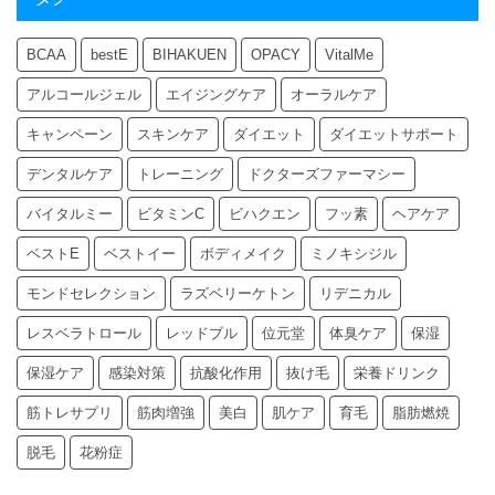
BCAA
bestE
BIHAKUEN
OPACY
VitalMe
アルコールジェル
エイジングケア
オーラルケア
キャンペーン
スキンケア
ダイエット
ダイエットサポート
デンタルケア
トレーニング
ドクターズファーマシー
バイタルミー
ビタミンC
ビハクエン
フッ素
ヘアケア
ベストE
ベストイー
ボディメイク
ミノキシジル
モンドセレクション
ラズベリーケトン
リデニカル
レスベラトロール
レッドブル
位元堂
体臭ケア
保湿
保湿ケア
感染対策
抗酸化作用
抜け毛
栄養ドリンク
筋トレサプリ
筋肉増強
美白
肌ケア
育毛
脂肪燃焼
脱毛
花粉症