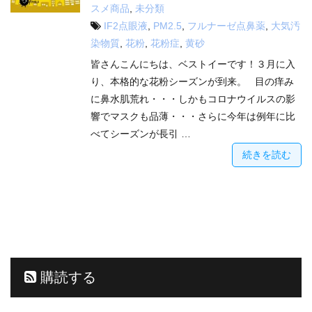
スメ商品
,
未分類
IF2点眼液
,
PM2.5
,
フルナーゼ点鼻薬
,
大気汚
染物質
,
花粉
,
花粉症
,
黄砂
皆さんこんにちは、ベストイーです！３月に入
り、本格的な花粉シーズンが到来。 目の痒み
に鼻水肌荒れ・・・しかもコロナウイルスの影
響でマスクも品薄・・・さらに今年は例年に比
べてシーズンが長引 …
続きを読む
購読する