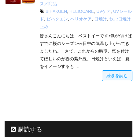
スメ商品
BIHAKUEN
,
HELIOCARE
,
UVケア
,
UVシール
ド
,
ビハクエン
,
ヘリオケア
,
日焼け
,
飲む日焼け
止め
皆さんこんにちは、ベストイーです♪気が付けば
すでに桜のシーズン👀日中の気温も上がってき
ましたね。 さて、これからの時期、気を付け
てほしいのが春の紫外線。日焼けといえば、夏
をイメージするも …
続きを読む
購読する