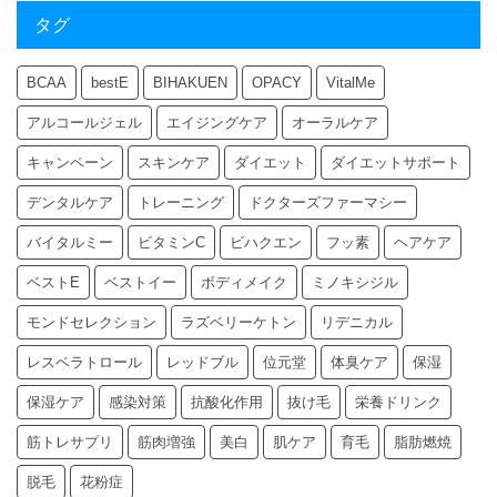
タグ
BCAA
bestE
BIHAKUEN
OPACY
VitalMe
アルコールジェル
エイジングケア
オーラルケア
キャンペーン
スキンケア
ダイエット
ダイエットサポート
デンタルケア
トレーニング
ドクターズファーマシー
バイタルミー
ビタミンC
ビハクエン
フッ素
ヘアケア
ベストE
ベストイー
ボディメイク
ミノキシジル
モンドセレクション
ラズベリーケトン
リデニカル
レスベラトロール
レッドブル
位元堂
体臭ケア
保湿
保湿ケア
感染対策
抗酸化作用
抜け毛
栄養ドリンク
筋トレサプリ
筋肉増強
美白
肌ケア
育毛
脂肪燃焼
脱毛
花粉症