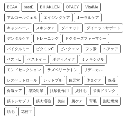
BCAA
bestE
BIHAKUEN
OPACY
VitalMe
アルコールジェル
エイジングケア
オーラルケア
キャンペーン
スキンケア
ダイエット
ダイエットサポート
デンタルケア
トレーニング
ドクターズファーマシー
バイタルミー
ビタミンC
ビハクエン
フッ素
ヘアケア
ベストE
ベストイー
ボディメイク
ミノキシジル
モンドセレクション
ラズベリーケトン
リデニカル
レスベラトロール
レッドブル
位元堂
体臭ケア
保湿
保湿ケア
感染対策
抗酸化作用
抜け毛
栄養ドリンク
筋トレサプリ
筋肉増強
美白
肌ケア
育毛
脂肪燃焼
脱毛
花粉症