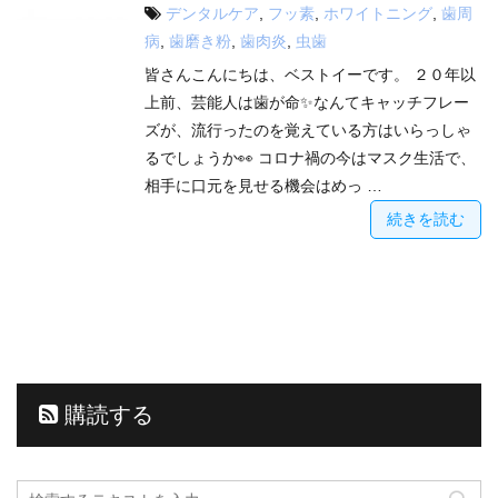
デンタルケア
,
フッ素
,
ホワイトニング
,
歯周
病
,
歯磨き粉
,
歯肉炎
,
虫歯
皆さんこんにちは、ベストイーです。 ２０年以
上前、芸能人は歯が命✨なんてキャッチフレー
ズが、流行ったのを覚えている方はいらっしゃ
るでしょうか👀 コロナ禍の今はマスク生活で、
相手に口元を見せる機会はめっ …
続きを読む
購読する