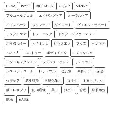
BCAA
bestE
BIHAKUEN
OPACY
VitalMe
アルコールジェル
エイジングケア
オーラルケア
キャンペーン
スキンケア
ダイエット
ダイエットサポート
デンタルケア
トレーニング
ドクターズファーマシー
バイタルミー
ビタミンC
ビハクエン
フッ素
ヘアケア
ベストE
ベストイー
ボディメイク
ミノキシジル
モンドセレクション
ラズベリーケトン
リデニカル
レスベラトロール
レッドブル
位元堂
体臭ケア
保湿
保湿ケア
感染対策
抗酸化作用
抜け毛
栄養ドリンク
筋トレサプリ
筋肉増強
美白
肌ケア
育毛
脂肪燃焼
脱毛
花粉症