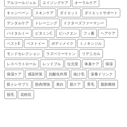
アルコールジェル
エイジングケア
オーラルケア
キャンペーン
スキンケア
ダイエット
ダイエットサポート
デンタルケア
トレーニング
ドクターズファーマシー
バイタルミー
ビタミンC
ビハクエン
フッ素
ヘアケア
ベストE
ベストイー
ボディメイク
ミノキシジル
モンドセレクション
ラズベリーケトン
リデニカル
レスベラトロール
レッドブル
位元堂
体臭ケア
保湿
保湿ケア
感染対策
抗酸化作用
抜け毛
栄養ドリンク
筋トレサプリ
筋肉増強
美白
肌ケア
育毛
脂肪燃焼
脱毛
花粉症