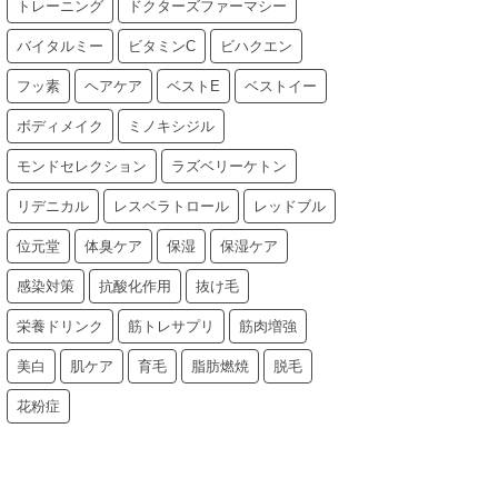
トレーニング
ドクターズファーマシー
バイタルミー
ビタミンC
ビハクエン
フッ素
ヘアケア
ベストE
ベストイー
ボディメイク
ミノキシジル
モンドセレクション
ラズベリーケトン
リデニカル
レスベラトロール
レッドブル
位元堂
体臭ケア
保湿
保湿ケア
感染対策
抗酸化作用
抜け毛
栄養ドリンク
筋トレサプリ
筋肉増強
美白
肌ケア
育毛
脂肪燃焼
脱毛
花粉症