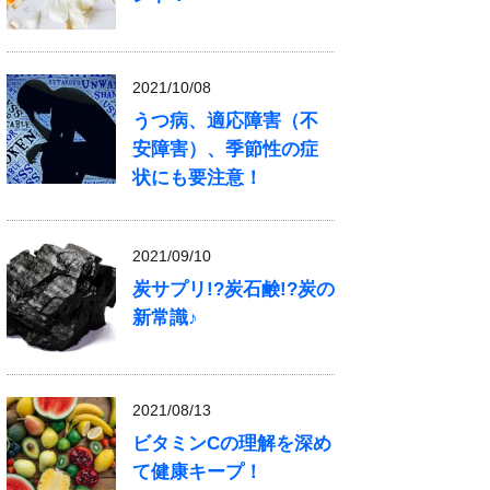
2021/10/08
うつ病、適応障害（不
安障害）、季節性の症
状にも要注意！
2021/09/10
炭サプリ!?炭石鹸!?炭の
新常識♪
2021/08/13
ビタミンCの理解を深め
て健康キープ！