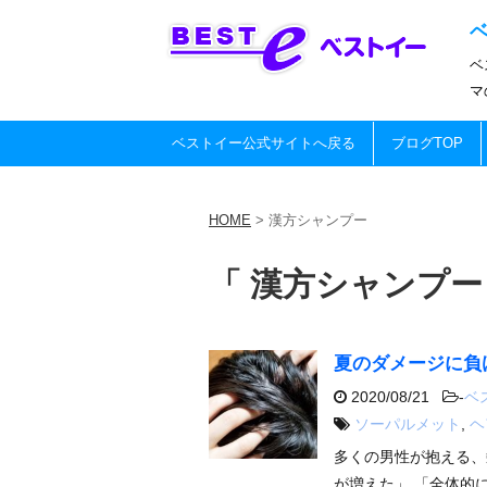
ベ
マ
ベストイー公式サイトへ戻る
ブログTOP
HOME
>
漢方シャンプー
「 漢方シャンプー 
夏のダメージに負
2020/08/21
-
ベ
ソーパルメット
,
ヘ
多くの男性が抱える、
が増えた」 「全体的