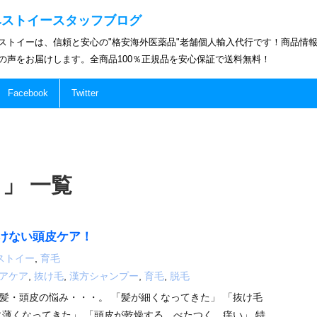
ベストイースタッフブログ
ストイーは、信頼と安心の"格安海外医薬品"老舗個人輸入代行です！商品情
の声をお届けします。全商品100％正規品を安心保証で送料無料！
Facebook
Twitter
」 一覧
けない頭皮ケア！
ストイー
,
育毛
アケア
,
抜け毛
,
漢方シャンプー
,
育毛
,
脱毛
髪・頭皮の悩み・・・。 「髪が細くなってきた」 「抜け毛
に薄くなってきた」 「頭皮が乾燥する、べたつく、痒い」 特