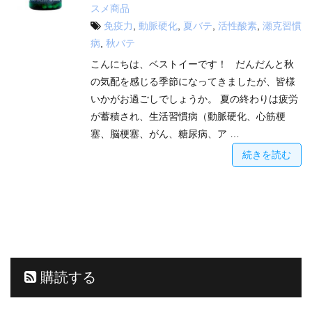
スメ商品
免疫力
,
動脈硬化
,
夏バテ
,
活性酸素
,
瀬克習慣
病
,
秋バテ
こんにちは、ベストイーです！ だんだんと秋
の気配を感じる季節になってきましたが、皆様
いかがお過ごしでしょうか。 夏の終わりは疲労
が蓄積され、生活習慣病（動脈硬化、心筋梗
塞、脳梗塞、がん、糖尿病、ア …
続きを読む
購読する