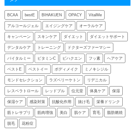
BCAA
bestE
BIHAKUEN
OPACY
VitalMe
アルコールジェル
エイジングケア
オーラルケア
キャンペーン
スキンケア
ダイエット
ダイエットサポート
デンタルケア
トレーニング
ドクターズファーマシー
バイタルミー
ビタミンC
ビハクエン
フッ素
ヘアケア
ベストE
ベストイー
ボディメイク
ミノキシジル
モンドセレクション
ラズベリーケトン
リデニカル
レスベラトロール
レッドブル
位元堂
体臭ケア
保湿
保湿ケア
感染対策
抗酸化作用
抜け毛
栄養ドリンク
筋トレサプリ
筋肉増強
美白
肌ケア
育毛
脂肪燃焼
脱毛
花粉症