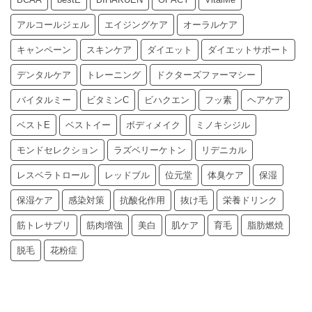
アルコールジェル
エイジングケア
オーラルケア
キャンペーン
スキンケア
ダイエット
ダイエットサポート
デンタルケア
トレーニング
ドクターズファーマシー
バイタルミー
ビタミンC
ビハクエン
フッ素
ヘアケア
ベストE
ベストイー
ボディメイク
ミノキシジル
モンドセレクション
ラズベリーケトン
リデニカル
レスベラトロール
レッドブル
位元堂
体臭ケア
保湿
保湿ケア
感染対策
抗酸化作用
抜け毛
栄養ドリンク
筋トレサプリ
筋肉増強
美白
肌ケア
育毛
脂肪燃焼
脱毛
花粉症