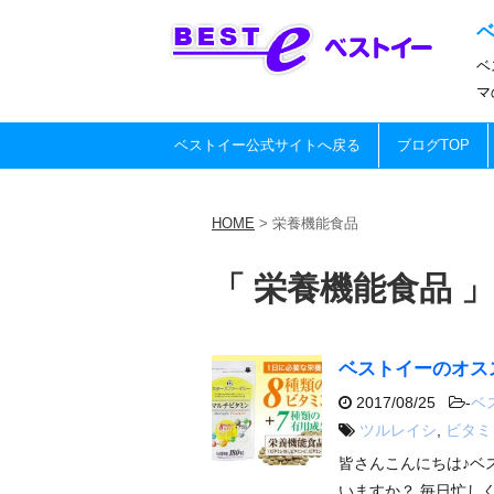
ベ
マ
ベストイー公式サイトへ戻る
ブログTOP
HOME
>
栄養機能食品
「 栄養機能食品 」
ベストイーのオス
2017/08/25
-
ベ
ツルレイシ
,
ビタミ
皆さんこんにちは♪ベ
いますか？ 毎日忙し