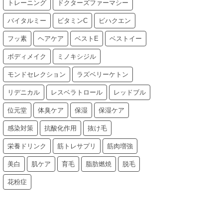
トレーニング
ドクターズファーマシー
バイタルミー
ビタミンC
ビハクエン
フッ素
ヘアケア
ベストE
ベストイー
ボディメイク
ミノキシジル
モンドセレクション
ラズベリーケトン
リデニカル
レスベラトロール
レッドブル
位元堂
体臭ケア
保湿
保湿ケア
感染対策
抗酸化作用
抜け毛
栄養ドリンク
筋トレサプリ
筋肉増強
美白
肌ケア
育毛
脂肪燃焼
脱毛
花粉症