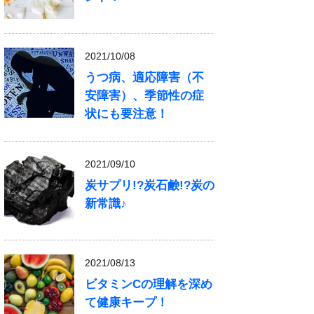
2021/10/08
うつ病、適応障害（不
安障害）、季節性の症
状にも要注意！
2021/09/10
炭サプリ!?炭石鹸!?炭の
新常識♪
2021/08/13
ビタミンCの理解を深め
て健康キープ！