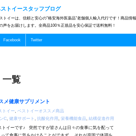
ベストイースタッフブログ
ストイーは、信頼と安心の"格安海外医薬品"老舗個人輸入代行です！商品情
の声をお届けします。全商品100％正規品を安心保証で送料無料！
Facebook
Twitter
 一覧
スメ健康サプリメント
ストイー
,
ベストイーオススメ商品
ンC
,
健康サポート
,
抗酸化作用
,
栄養機能食品
,
結構促進作用
ストイーです♪ 突然ですが皆さんは日々の食事に気を配って
くって食事に気をかけることができず、 それが原因で体調を