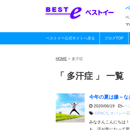
ベ
マ
ベストイー公式サイトへ戻る
ブログTOP
HOME
>
多汗症
「 多汗症 」 一覧
今年の夏は嫌～な
2020/06/19
-
ベ
OPACY
,
オパシー
みなさんこんにちは
も、汗が気になって思