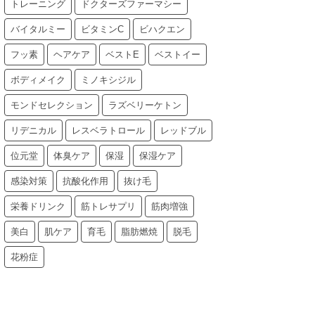
トレーニング
ドクターズファーマシー
バイタルミー
ビタミンC
ビハクエン
フッ素
ヘアケア
ベストE
ベストイー
ボディメイク
ミノキシジル
モンドセレクション
ラズベリーケトン
リデニカル
レスベラトロール
レッドブル
位元堂
体臭ケア
保湿
保湿ケア
感染対策
抗酸化作用
抜け毛
栄養ドリンク
筋トレサプリ
筋肉増強
美白
肌ケア
育毛
脂肪燃焼
脱毛
花粉症