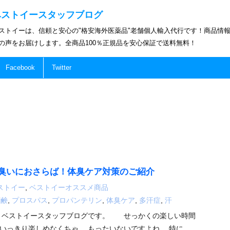
ベストイースタッフブログ
ストイーは、信頼と安心の"格安海外医薬品"老舗個人輸入代行です！商品情
の声をお届けします。全商品100％正規品を安心保証で送料無料！
Facebook
Twitter
臭いにおさらば！体臭ケア対策のご紹介
ストイー
,
ベストイーオススメ商品
石鹸
,
プロスパス
,
プロパンテリン
,
体臭ケア
,
多汗症
,
汗
！ ベストイースタッフブログです。 せっかくの楽しい時間
いっきり楽しめなくちゃ、 もったいないですよね。 特に、