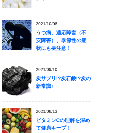
2021/10/08
うつ病、適応障害（不
安障害）、季節性の症
状にも要注意！
2021/09/10
炭サプリ!?炭石鹸!?炭の
新常識♪
2021/08/13
ビタミンCの理解を深め
て健康キープ！