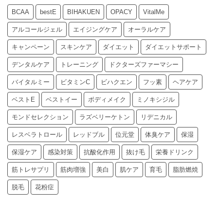
BCAA
bestE
BIHAKUEN
OPACY
VitalMe
アルコールジェル
エイジングケア
オーラルケア
キャンペーン
スキンケア
ダイエット
ダイエットサポート
デンタルケア
トレーニング
ドクターズファーマシー
バイタルミー
ビタミンC
ビハクエン
フッ素
ヘアケア
ベストE
ベストイー
ボディメイク
ミノキシジル
モンドセレクション
ラズベリーケトン
リデニカル
レスベラトロール
レッドブル
位元堂
体臭ケア
保湿
保湿ケア
感染対策
抗酸化作用
抜け毛
栄養ドリンク
筋トレサプリ
筋肉増強
美白
肌ケア
育毛
脂肪燃焼
脱毛
花粉症