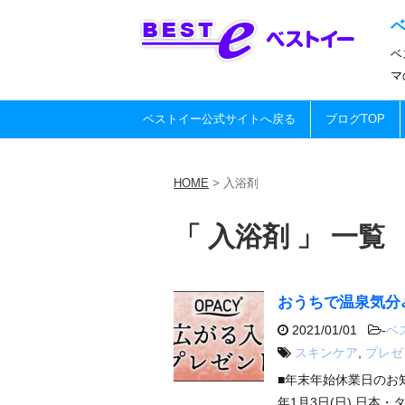
ベ
マ
ベストイー公式サイトへ戻る
ブログTOP
HOME
>
入浴剤
「 入浴剤 」 一覧
おうちで温泉気分
2021/01/01
-
ベ
スキンケア
,
プレゼ
■年末年始休業日のお知ら
年1月3日(日) 日本・タ