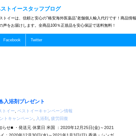
ベストイースタッフブログ
ストイーは、信頼と安心の"格安海外医薬品"老舗個人輸入代行です！商品情
の声をお届けします。全商品100％正規品を安心保証で送料無料！
Facebook
Twitter
♨入浴剤プレゼント
ストイー
,
ベストイーキャンペーン情報
ントキャンペーン
,
入浴剤
,
疲労回復
せ■ ・発送元 休業日 米国 ：2020年12月25日(金)～2021
イ：2020年12月30日(水)～2021年1月3日(日) 香港・シンガ