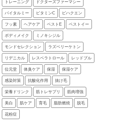
トレーニング
ドクターズファーマシー
バイタルミー
ビタミンC
ビハクエン
フッ素
ヘアケア
ベストE
ベストイー
ボディメイク
ミノキシジル
モンドセレクション
ラズベリーケトン
リデニカル
レスベラトロール
レッドブル
位元堂
体臭ケア
保湿
保湿ケア
感染対策
抗酸化作用
抜け毛
栄養ドリンク
筋トレサプリ
筋肉増強
美白
肌ケア
育毛
脂肪燃焼
脱毛
花粉症