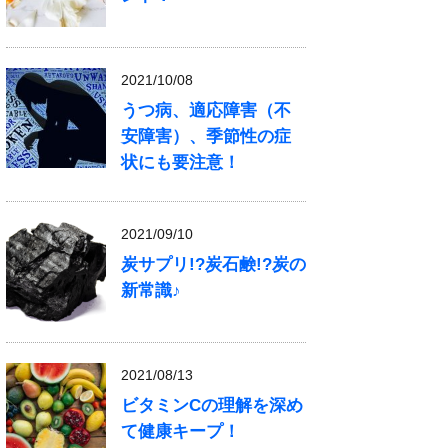
2021/10/08
うつ病、適応障害（不
安障害）、季節性の症
状にも要注意！
2021/09/10
炭サプリ!?炭石鹸!?炭の
新常識♪
2021/08/13
ビタミンCの理解を深め
て健康キープ！