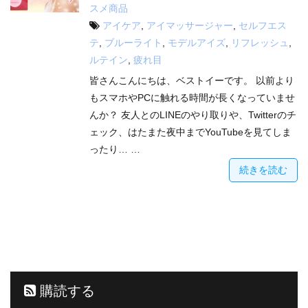
スメ商品
アイケア
,
アイマッサージャー
,
セルフエス
テ
,
ブルーライト
,
モデルアイズ
,
リフレッシュ
,
ルテイン
,
疲れ目
皆さんこんにちは、ベストイーです。 以前より
もスマホやPCに触れる時間が長くなっていませ
んか？ 友人とのLINEのやり取りや、Twitterのチ
ェック、はたまた夜中までYouTubeを見てしま
ったり… …
続きを読む
購読する