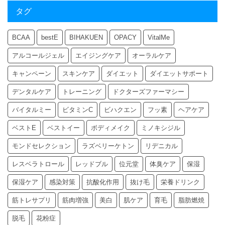
タグ
BCAA
bestE
BIHAKUEN
OPACY
VitalMe
アルコールジェル
エイジングケア
オーラルケア
キャンペーン
スキンケア
ダイエット
ダイエットサポート
デンタルケア
トレーニング
ドクターズファーマシー
バイタルミー
ビタミンC
ビハクエン
フッ素
ヘアケア
ベストE
ベストイー
ボディメイク
ミノキシジル
モンドセレクション
ラズベリーケトン
リデニカル
レスベラトロール
レッドブル
位元堂
体臭ケア
保湿
保湿ケア
感染対策
抗酸化作用
抜け毛
栄養ドリンク
筋トレサプリ
筋肉増強
美白
肌ケア
育毛
脂肪燃焼
脱毛
花粉症