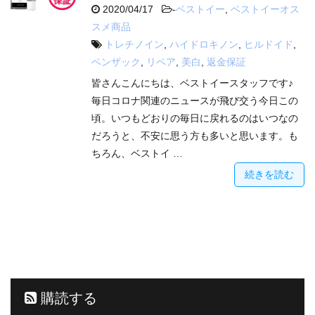
2020/04/17
-
ベストイー
,
ベストイーオス
スメ商品
トレチノイン
,
ハイドロキノン
,
ヒルドイド
,
ベンザック
,
リペア
,
美白
,
返金保証
皆さんこんにちは、ベストイースタッフです♪
毎日コロナ関連のニュースが飛び交う今日この
頃。いつもどおりの毎日に戻れるのはいつなの
だろうと、不安に思う方も多いと思います。も
ちろん、ベストイ …
続きを読む
購読する