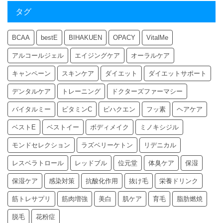
タグ
BCAA
bestE
BIHAKUEN
OPACY
VitalMe
アルコールジェル
エイジングケア
オーラルケア
キャンペーン
スキンケア
ダイエット
ダイエットサポート
デンタルケア
トレーニング
ドクターズファーマシー
バイタルミー
ビタミンC
ビハクエン
フッ素
ヘアケア
ベストE
ベストイー
ボディメイク
ミノキシジル
モンドセレクション
ラズベリーケトン
リデニカル
レスベラトロール
レッドブル
位元堂
体臭ケア
保湿
保湿ケア
感染対策
抗酸化作用
抜け毛
栄養ドリンク
筋トレサプリ
筋肉増強
美白
肌ケア
育毛
脂肪燃焼
脱毛
花粉症