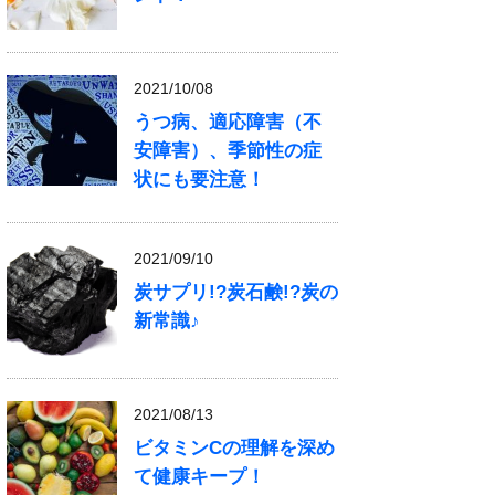
2021/10/08
うつ病、適応障害（不
安障害）、季節性の症
状にも要注意！
2021/09/10
炭サプリ!?炭石鹸!?炭の
新常識♪
2021/08/13
ビタミンCの理解を深め
て健康キープ！