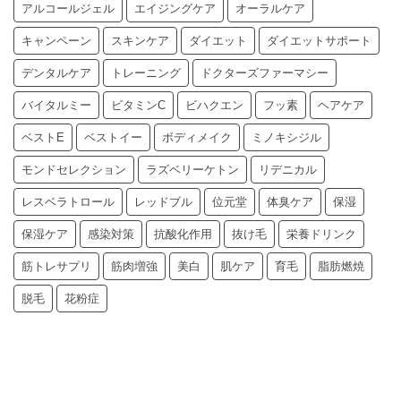
アルコールジェル
エイジングケア
オーラルケア
キャンペーン
スキンケア
ダイエット
ダイエットサポート
デンタルケア
トレーニング
ドクターズファーマシー
バイタルミー
ビタミンC
ビハクエン
フッ素
ヘアケア
ベストE
ベストイー
ボディメイク
ミノキシジル
モンドセレクション
ラズベリーケトン
リデニカル
レスベラトロール
レッドブル
位元堂
体臭ケア
保湿
保湿ケア
感染対策
抗酸化作用
抜け毛
栄養ドリンク
筋トレサプリ
筋肉増強
美白
肌ケア
育毛
脂肪燃焼
脱毛
花粉症