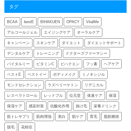
タグ
BCAA
bestE
BIHAKUEN
OPACY
VitalMe
アルコールジェル
エイジングケア
オーラルケア
キャンペーン
スキンケア
ダイエット
ダイエットサポート
デンタルケア
トレーニング
ドクターズファーマシー
バイタルミー
ビタミンC
ビハクエン
フッ素
ヘアケア
ベストE
ベストイー
ボディメイク
ミノキシジル
モンドセレクション
ラズベリーケトン
リデニカル
レスベラトロール
レッドブル
位元堂
体臭ケア
保湿
保湿ケア
感染対策
抗酸化作用
抜け毛
栄養ドリンク
筋トレサプリ
筋肉増強
美白
肌ケア
育毛
脂肪燃焼
脱毛
花粉症