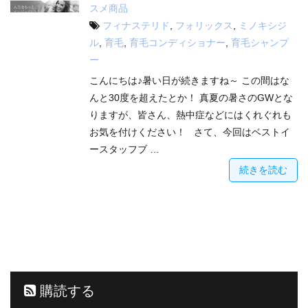
スメ商品
フィナステリド
,
フォリックス
,
ミノキシジ
ル
,
育毛
,
育毛コンディショナー
,
育毛シャンプ
ー
こんにちは♪暑い日が続きますね～ この間はな
んと30度を超えたとか！ 真夏の暑さのGWとな
りますが、皆さん、熱中症などにはくれぐれも
お気を付けください！ さて、今回はベストイ
ースタッフブ …
続きを読む
購読する