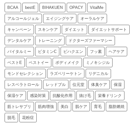
BCAA
bestE
BIHAKUEN
OPACY
VitalMe
アルコールジェル
エイジングケア
オーラルケア
キャンペーン
スキンケア
ダイエット
ダイエットサポート
デンタルケア
トレーニング
ドクターズファーマシー
バイタルミー
ビタミンC
ビハクエン
フッ素
ヘアケア
ベストE
ベストイー
ボディメイク
ミノキシジル
モンドセレクション
ラズベリーケトン
リデニカル
レスベラトロール
レッドブル
位元堂
体臭ケア
保湿
保湿ケア
感染対策
抗酸化作用
抜け毛
栄養ドリンク
筋トレサプリ
筋肉増強
美白
肌ケア
育毛
脂肪燃焼
脱毛
花粉症