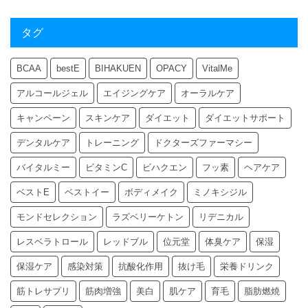
タグ
BCAA
bestE
BIHAKUEN
OPACY
VitalMe
アルコールジェル
エイジングケア
オーラルケア
キャンペーン
スキンケア
ダイエット
ダイエットサポート
デンタルケア
トレーニング
ドクターズファーマシー
バイタルミー
ビタミンC
ビハクエン
フッ素
ヘアケア
ベストE
ベストイー
ボディメイク
ミノキシジル
モンドセレクション
ラズベリーケトン
リデニカル
レスベラトロール
レッドブル
位元堂
体臭ケア
保湿
保湿ケア
感染対策
抗酸化作用
抜け毛
栄養ドリンク
筋トレサプリ
筋肉増強
美白
肌ケア
育毛
脂肪燃焼