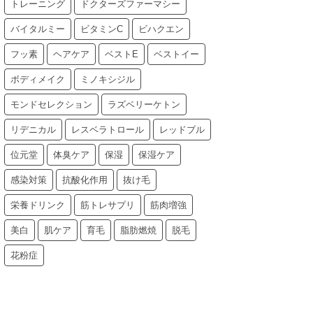
トレーニング
ドクターズファーマシー
バイタルミー
ビタミンC
ビハクエン
フッ素
ヘアケア
ベストE
ベストイー
ボディメイク
ミノキシジル
モンドセレクション
ラズベリーケトン
リデニカル
レスベラトロール
レッドブル
位元堂
体臭ケア
保湿
保湿ケア
感染対策
抗酸化作用
抜け毛
栄養ドリンク
筋トレサプリ
筋肉増強
美白
肌ケア
育毛
脂肪燃焼
脱毛
花粉症