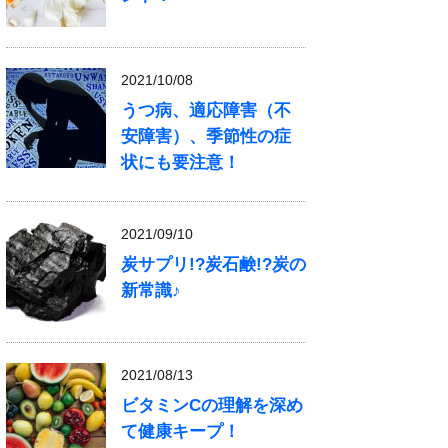
2021/10/08
うつ病、適応障害（不
安障害）、季節性の症
状にも要注意！
2021/09/10
炭サプリ!?炭石鹸!?炭の
新常識♪
2021/08/13
ビタミンCの理解を深め
て健康キープ！