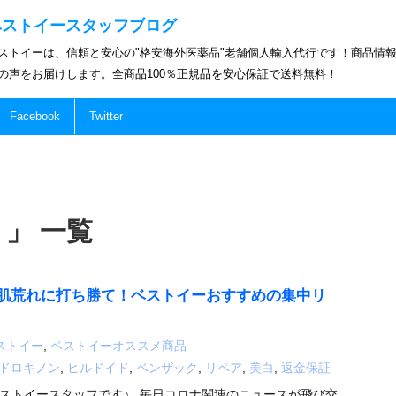
ベストイースタッフブログ
ストイーは、信頼と安心の"格安海外医薬品"老舗個人輸入代行です！商品情
の声をお届けします。全商品100％正規品を安心保証で送料無料！
Facebook
Twitter
 」 一覧
肌荒れに打ち勝て！ベストイーおすすめの集中リ
ストイー
,
ベストイーオススメ商品
ドロキノン
,
ヒルドイド
,
ベンザック
,
リペア
,
美白
,
返金保証
ストイースタッフです♪ 毎日コロナ関連のニュースが飛び交