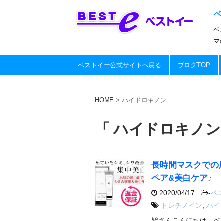
ベ
マ
ベストイー公式サイトへ戻る
ブログTOP
HOME
>
ハイドロキノン
「 ハイドロキノン
長時間マスクでの
ペア&美白ケア♪
2020/04/17
-
ベ
トレチノイン
,
ハイ
皆さんこんにちは、ベ