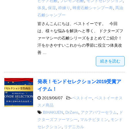
ビケア石鹸
,
プレモン石鹸
,
モンドセレクション
,
体臭
,
保湿
,
枠練り
,
蜂蜜石鹸シャンプー寿
,
馬油
石鹸シャンプー
皆さんこんにちは、ベストイーです。 今回
は、様々な悩みを解決へと導く、 ドクターズフ
ァーマシーの石鹸シリーズをまとめてご紹介！
汗をかきやすいこれからの季節に役立つ体臭改
善 …
続きを読む
発表！モンドセレクション2019受賞ア
イテム！
2019/06/07
-
ベストイー
,
ベストイーオス
スメ商品
BIHAKUEN
,
DrZero
,
アクアパワーセラム
,
ド
クターズファーマシー
,
マルチビタミン
,
モンド
セレクション
,
リデニカル