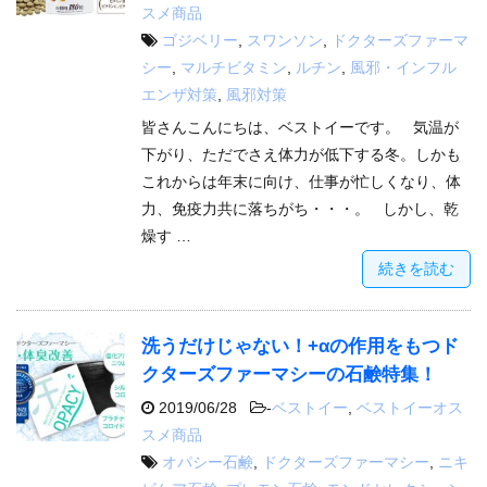
スメ商品
ゴジベリー
,
スワンソン
,
ドクターズファーマ
シー
,
マルチビタミン
,
ルチン
,
風邪・インフル
エンザ対策
,
風邪対策
皆さんこんにちは、ベストイーです。 気温が
下がり、ただでさえ体力が低下する冬。しかも
これからは年末に向け、仕事が忙しくなり、体
力、免疫力共に落ちがち・・・。 しかし、乾
燥す …
続きを読む
洗うだけじゃない！+αの作用をもつド
クターズファーマシーの石鹸特集！
2019/06/28
-
ベストイー
,
ベストイーオス
スメ商品
オパシー石鹸
,
ドクターズファーマシー
,
ニキ