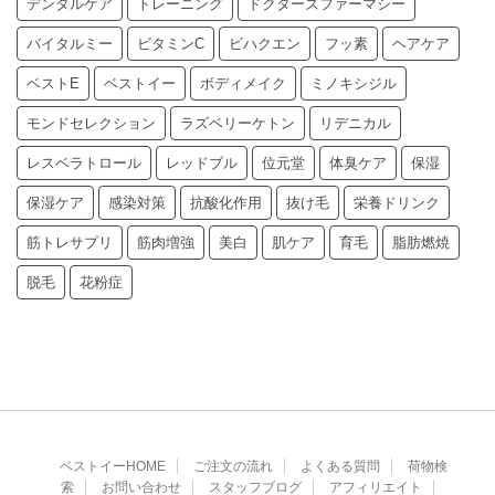
デンタルケア
トレーニング
ドクターズファーマシー
バイタルミー
ビタミンC
ビハクエン
フッ素
ヘアケア
ベストE
ベストイー
ボディメイク
ミノキシジル
モンドセレクション
ラズベリーケトン
リデニカル
レスベラトロール
レッドブル
位元堂
体臭ケア
保湿
保湿ケア
感染対策
抗酸化作用
抜け毛
栄養ドリンク
筋トレサプリ
筋肉増強
美白
肌ケア
育毛
脂肪燃焼
脱毛
花粉症
ベストイーHOME
ご注文の流れ
よくある質問
荷物検
索
お問い合わせ
スタッフブログ
アフィリエイト