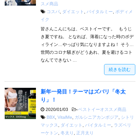
スメ商品
コスパ
,
ダイエット
,
バイタルミー
,
ボディメ
イク
皆さんこんにちは、ベストイーです。 もうじ
き夏ですね。 となれば、薄着になった時のボデ
ィライン…やっぱり気になりますよね！ そう…
世間のコロナ騒ぎがどうあれ、夏を避けるコト
なんてできない …
続きを読む
新年一発目！テーマはズバリ「冬太
り」！
2020/01/03
-
ベストイーオススメ商品
BBX
,
VitalMe
,
ガルシニアカンボジア
,
シトリ
マックス
,
ダイエット
,
バイタルミー
,
ラズベリ
ーケトン
,
冬太り
,
正月太り