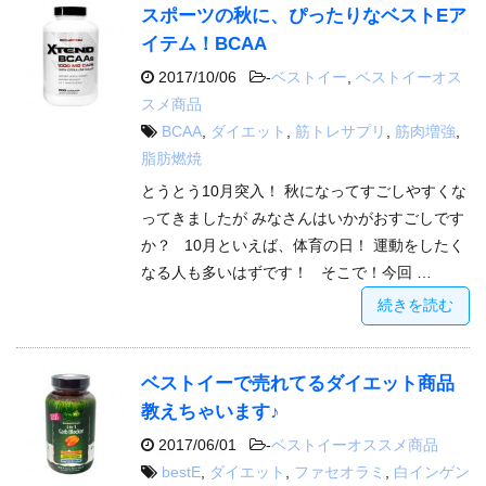
スポーツの秋に、ぴったりなベストEア
イテム！BCAA
2017/10/06
-
ベストイー
,
ベストイーオス
スメ商品
BCAA
,
ダイエット
,
筋トレサプリ
,
筋肉増強
,
脂肪燃焼
とうとう10月突入！ 秋になってすごしやすくな
ってきましたが みなさんはいかがおすごしです
か？ 10月といえば、体育の日！ 運動をしたく
なる人も多いはずです！ そこで！今回 …
続きを読む
ベストイーで売れてるダイエット商品
教えちゃいます♪
2017/06/01
-
ベストイーオススメ商品
bestE
,
ダイエット
,
ファセオラミ
,
白インゲン