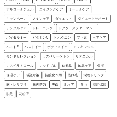
アルコールジェル
エイジングケア
オーラルケア
キャンペーン
スキンケア
ダイエット
ダイエットサポート
デンタルケア
トレーニング
ドクターズファーマシー
バイタルミー
ビタミンC
ビハクエン
フッ素
ヘアケア
ベストE
ベストイー
ボディメイク
ミノキシジル
モンドセレクション
ラズベリーケトン
リデニカル
レスベラトロール
レッドブル
位元堂
体臭ケア
保湿
保湿ケア
感染対策
抗酸化作用
抜け毛
栄養ドリンク
筋トレサプリ
筋肉増強
美白
肌ケア
育毛
脂肪燃焼
脱毛
花粉症