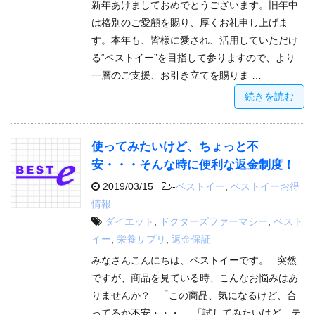
新年あけましておめでとうございます。旧年中
は格別のご愛顧を賜り、厚くお礼申し上げま
す。本年も、皆様に愛され、活用していただけ
る“ベストイー”を目指して参りますので、より
一層のご支援、お引き立てを賜りま …
続きを読む
使ってみたいけど、ちょっと不
安・・・そんな時に便利な返金制度！
2019/03/15
-
ベストイー
,
ベストイーお得
情報
ダイエット
,
ドクターズファーマシー
,
ベスト
イー
,
栄養サプリ
,
返金保証
みなさんこんにちは、ベストイーです。 突然
ですが、商品を見ている時、こんなお悩みはあ
りませんか？ 「この商品、気になるけど、合
ってるか不安・・・」 「試してみたいけど、テ