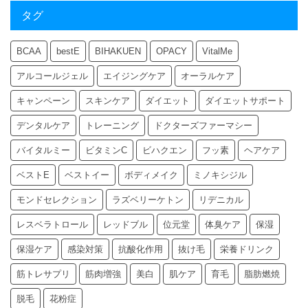
タグ
BCAA
bestE
BIHAKUEN
OPACY
VitalMe
アルコールジェル
エイジングケア
オーラルケア
キャンペーン
スキンケア
ダイエット
ダイエットサポート
デンタルケア
トレーニング
ドクターズファーマシー
バイタルミー
ビタミンC
ビハクエン
フッ素
ヘアケア
ベストE
ベストイー
ボディメイク
ミノキシジル
モンドセレクション
ラズベリーケトン
リデニカル
レスベラトロール
レッドブル
位元堂
体臭ケア
保湿
保湿ケア
感染対策
抗酸化作用
抜け毛
栄養ドリンク
筋トレサプリ
筋肉増強
美白
肌ケア
育毛
脂肪燃焼
脱毛
花粉症