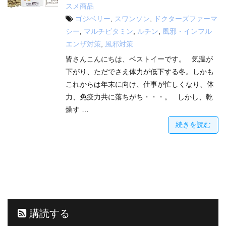
スメ商品
ゴジベリー
,
スワンソン
,
ドクターズファーマ
シー
,
マルチビタミン
,
ルチン
,
風邪・インフル
エンザ対策
,
風邪対策
皆さんこんにちは、ベストイーです。 気温が
下がり、ただでさえ体力が低下する冬。しかも
これからは年末に向け、仕事が忙しくなり、体
力、免疫力共に落ちがち・・・。 しかし、乾
燥す …
続きを読む
購読する