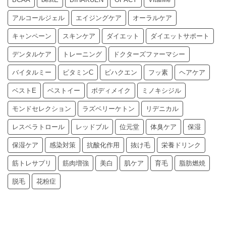
アルコールジェル
エイジングケア
オーラルケア
キャンペーン
スキンケア
ダイエット
ダイエットサポート
デンタルケア
トレーニング
ドクターズファーマシー
バイタルミー
ビタミンC
ビハクエン
フッ素
ヘアケア
ベストE
ベストイー
ボディメイク
ミノキシジル
モンドセレクション
ラズベリーケトン
リデニカル
レスベラトロール
レッドブル
位元堂
体臭ケア
保湿
保湿ケア
感染対策
抗酸化作用
抜け毛
栄養ドリンク
筋トレサプリ
筋肉増強
美白
肌ケア
育毛
脂肪燃焼
脱毛
花粉症