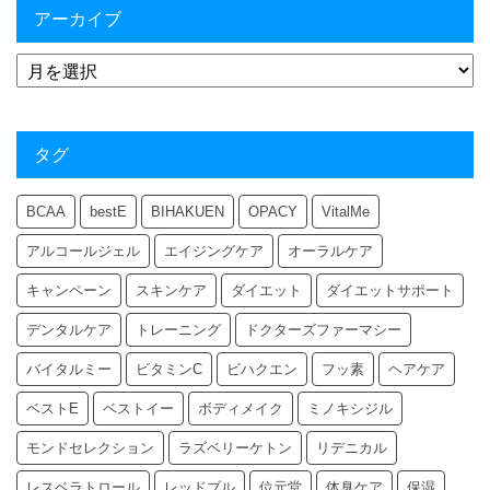
アーカイブ
タグ
BCAA
bestE
BIHAKUEN
OPACY
VitalMe
アルコールジェル
エイジングケア
オーラルケア
キャンペーン
スキンケア
ダイエット
ダイエットサポート
デンタルケア
トレーニング
ドクターズファーマシー
バイタルミー
ビタミンC
ビハクエン
フッ素
ヘアケア
ベストE
ベストイー
ボディメイク
ミノキシジル
モンドセレクション
ラズベリーケトン
リデニカル
レスベラトロール
レッドブル
位元堂
体臭ケア
保湿