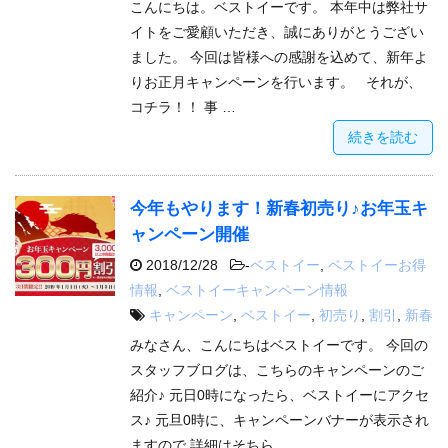
こんにちは。ベストイーです。 本年中は弊社サ
イトをご愛顧いただき、誠にありがとうござい
ました。 今回は皆様への感謝を込めて、新年よ
りお正月キャンペーンを行います。 それが、
コチラ！！ 事 …
続きを読む
今年もやります！新春初売り♪お年玉キ
ャンペーン開催
2018/12/28
-
ベストイー
,
ベストイーお得
情報
,
ベストイーキャンペーン情報
キャンペーン
,
ベストイー
,
初売り
,
割引
,
新春
みなさん、こんにちはベストイーです。 今回の
スタッフブログは、こちらのキャンペーンのご
紹介♪ 元日0時になったら、ベストイーにアクセ
ス♪ 元旦0時に、キャンペーンバナーが表示され
ますので 詳細はそちら …