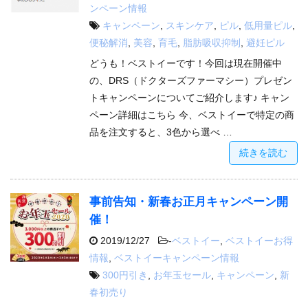
ンペーン情報
キャンペーン
,
スキンケア
,
ピル
,
低用量ピル
,
便秘解消
,
美容
,
育毛
,
脂肪吸収抑制
,
避妊ピル
どうも！ベストイーです！今回は現在開催中
の、DRS（ドクターズファーマシー）プレゼン
トキャンペーンについてご紹介します♪ キャン
ペーン詳細はこちら 今、ベストイーで特定の商
品を注文すると、3色から選べ …
続きを読む
事前告知・新春お正月キャンペーン開
催！
2019/12/27
-
ベストイー
,
ベストイーお得
情報
,
ベストイーキャンペーン情報
300円引き
,
お年玉セール
,
キャンペーン
,
新
春初売り