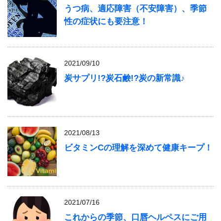
うつ病、適応障害（不安障害）、季節
性の症状にも要注意！
2021/09/10
炭サプリ!?炭石鹸!?炭の新常識♪
2021/08/13
ビタミンCの理解を深めて健康キープ！
2021/07/16
これからの季節、口唇ヘルペスにご用