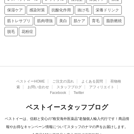
保湿ケア
感染対策
抗酸化作用
抜け毛
栄養ドリンク
筋トレサプリ
筋肉増強
美白
肌ケア
育毛
脂肪燃焼
脱毛
花粉症
ベストイーHOME
ご注文の流れ
よくある質問
荷物検
索
お問い合わせ
スタッフブログ
アフィリエイト
Facebook
Twitter
ベストイースタッフブログ
ベストイーは、信頼と安心の"格安海外医薬品"老舗個人輸入代行です！商品情
報やお得なキャンペーン情報についてスタッフのナマの声をお届けします。