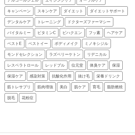
アルコールジェル
エイジングケア
オーラルケア
キャンペーン
スキンケア
ダイエット
ダイエットサポート
デンタルケア
トレーニング
ドクターズファーマシー
バイタルミー
ビタミンC
ビハクエン
フッ素
ヘアケア
ベストE
ベストイー
ボディメイク
ミノキシジル
モンドセレクション
ラズベリーケトン
リデニカル
レスベラトロール
レッドブル
位元堂
体臭ケア
保湿
保湿ケア
感染対策
抗酸化作用
抜け毛
栄養ドリンク
筋トレサプリ
筋肉増強
美白
肌ケア
育毛
脂肪燃焼
脱毛
花粉症