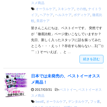
スメ商品
オーラルケア
,
スキンケア
,
その他
,
ナイトラ
イフ
,
ヘアケア
,
ヘルスケア
,
ボディケア
,
徹底比
較
,
美容ケア
皆さんこんにちは、ベストイーです。 突然です
が「徹底比較」ページ使いこなしていますか？
先日、新しく入ったスタッフに話を振ってみた
ところ・・・えっ！？存在すら知らない…Σ(￣□
￣；) そーいえば、、と …
続きを読む
日本では未発売の、ベストイーオスス
メ商品！
2017/03/31
-
ベストイー
,
ベストイーオス
スメ商品
bestE
,
オーラルケア
,
デンタルケア
,
フッ素
,