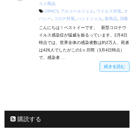
スメ商品
OPACY
,
アルコールジェル
,
ウイルス対策
,
オ
パシー
,
コロナ対策
,
ハンドジェル
,
新商品
,
消毒
こんにちは！ベストイーです。 新型コロナウ
イルス感染症が猛威を振るっています。2月4日
時点では、世界全体の感染者数は約2万人、死者
は426人でしたがこの1ヶ月間（3月4日時点）
で、感染者 …
続きを読む
購読する