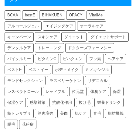
BCAA
bestE
BIHAKUEN
OPACY
VitalMe
アルコールジェル
エイジングケア
オーラルケア
キャンペーン
スキンケア
ダイエット
ダイエットサポート
デンタルケア
トレーニング
ドクターズファーマシー
バイタルミー
ビタミンC
ビハクエン
フッ素
ヘアケア
ベストE
ベストイー
ボディメイク
ミノキシジル
モンドセレクション
ラズベリーケトン
リデニカル
レスベラトロール
レッドブル
位元堂
体臭ケア
保湿
保湿ケア
感染対策
抗酸化作用
抜け毛
栄養ドリンク
筋トレサプリ
筋肉増強
美白
肌ケア
育毛
脂肪燃焼
脱毛
花粉症