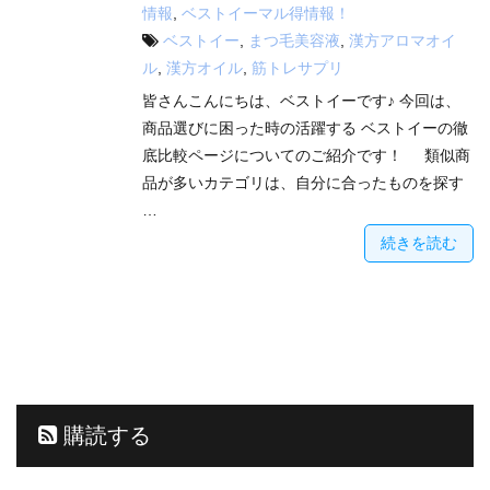
情報
,
ベストイーマル得情報！
ベストイー
,
まつ毛美容液
,
漢方アロマオイ
ル
,
漢方オイル
,
筋トレサプリ
皆さんこんにちは、ベストイーです♪ 今回は、
商品選びに困った時の活躍する ベストイーの徹
底比較ページについてのご紹介です！ 類似商
品が多いカテゴリは、自分に合ったものを探す
…
続きを読む
購読する