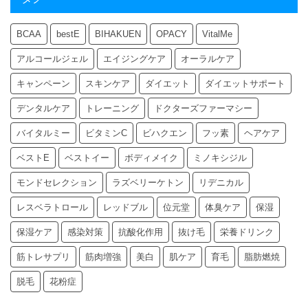
BCAA
bestE
BIHAKUEN
OPACY
VitalMe
アルコールジェル
エイジングケア
オーラルケア
キャンペーン
スキンケア
ダイエット
ダイエットサポート
デンタルケア
トレーニング
ドクターズファーマシー
バイタルミー
ビタミンC
ビハクエン
フッ素
ヘアケア
ベストE
ベストイー
ボディメイク
ミノキシジル
モンドセレクション
ラズベリーケトン
リデニカル
レスベラトロール
レッドブル
位元堂
体臭ケア
保湿
保湿ケア
感染対策
抗酸化作用
抜け毛
栄養ドリンク
筋トレサプリ
筋肉増強
美白
肌ケア
育毛
脂肪燃焼
脱毛
花粉症