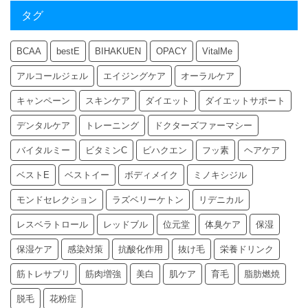
タグ
BCAA
bestE
BIHAKUEN
OPACY
VitalMe
アルコールジェル
エイジングケア
オーラルケア
キャンペーン
スキンケア
ダイエット
ダイエットサポート
デンタルケア
トレーニング
ドクターズファーマシー
バイタルミー
ビタミンC
ビハクエン
フッ素
ヘアケア
ベストE
ベストイー
ボディメイク
ミノキシジル
モンドセレクション
ラズベリーケトン
リデニカル
レスベラトロール
レッドブル
位元堂
体臭ケア
保湿
保湿ケア
感染対策
抗酸化作用
抜け毛
栄養ドリンク
筋トレサプリ
筋肉増強
美白
肌ケア
育毛
脂肪燃焼
脱毛
花粉症