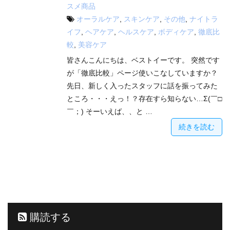
スメ商品
オーラルケア
,
スキンケア
,
その他
,
ナイトラ
イフ
,
ヘアケア
,
ヘルスケア
,
ボディケア
,
徹底比
較
,
美容ケア
皆さんこんにちは、ベストイーです。 突然です
が「徹底比較」ページ使いこなしていますか？
先日、新しく入ったスタッフに話を振ってみた
ところ・・・えっ！？存在すら知らない…Σ(￣□
￣；) そーいえば、、と …
続きを読む
購読する