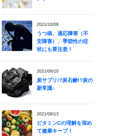
2021/10/08
うつ病、適応障害（不
安障害）、季節性の症
状にも要注意！
2021/09/10
炭サプリ!?炭石鹸!?炭の
新常識♪
2021/08/13
ビタミンCの理解を深め
て健康キープ！