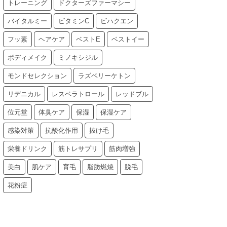
トレーニング
ドクターズファーマシー
バイタルミー
ビタミンC
ビハクエン
フッ素
ヘアケア
ベストE
ベストイー
ボディメイク
ミノキシジル
モンドセレクション
ラズベリーケトン
リデニカル
レスベラトロール
レッドブル
位元堂
体臭ケア
保湿
保湿ケア
感染対策
抗酸化作用
抜け毛
栄養ドリンク
筋トレサプリ
筋肉増強
美白
肌ケア
育毛
脂肪燃焼
脱毛
花粉症