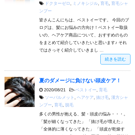
ドクターゼロ
,
ミノキシジル
,
育毛
,
育毛シャ
ンプー
皆さんこんにちは、ベストイーです。 今回のブ
ログは、髪にお悩みの方向け！ベストイー取扱
いの、ヘアケア商品について、おすすめのもの
をまとめて紹介していきたいと思います♪ それ
ではさっそく紹介していきまし …
続きを読む
夏のダメージに負けない頭皮ケア！
2020/08/21
-
ベストイー
,
育毛
ソーパルメット
,
ヘアケア
,
抜け毛
,
漢方シャ
ンプー
,
育毛
,
脱毛
多くの男性が抱える、髪・頭皮の悩み・・・。
「髪が細くなってきた」 「抜け毛が増えた」
「全体的に薄くなってきた」 「頭皮が乾燥す