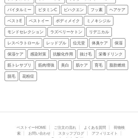
バイタルミー
ビタミンC
ビハクエン
フッ素
ヘアケア
ベストE
ベストイー
ボディメイク
ミノキシジル
モンドセレクション
ラズベリーケトン
リデニカル
レスベラトロール
レッドブル
位元堂
体臭ケア
保湿
保湿ケア
感染対策
抗酸化作用
抜け毛
栄養ドリンク
筋トレサプリ
筋肉増強
美白
肌ケア
育毛
脂肪燃焼
脱毛
花粉症
ベストイーHOME
ご注文の流れ
よくある質問
荷物検
索
お問い合わせ
スタッフブログ
アフィリエイト