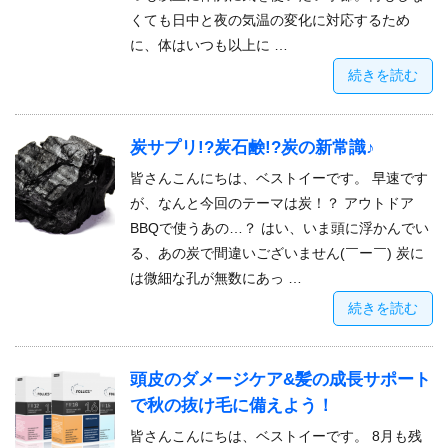
くても日中と夜の気温の変化に対応するため
に、体はいつも以上に …
続きを読む
炭サプリ!?炭石鹸!?炭の新常識♪
皆さんこんにちは、ベストイーです。 早速です
が、なんと今回のテーマは炭！？ アウトドア
BBQで使うあの…？ はい、いま頭に浮かんでい
る、あの炭で間違いございません(￣ー￣) 炭に
は微細な孔が無数にあっ …
続きを読む
頭皮のダメージケア&髪の成長サポート
で秋の抜け毛に備えよう！
皆さんこんにちは、ベストイーです。 8月も残