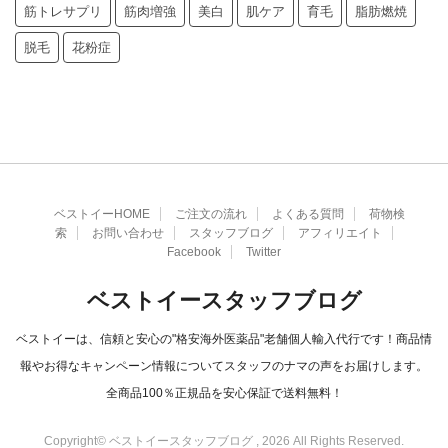
筋トレサプリ
筋肉増強
美白
肌ケア
育毛
脂肪燃焼
脱毛
花粉症
ベストイーHOME
ご注文の流れ
よくある質問
荷物検
索
お問い合わせ
スタッフブログ
アフィリエイト
Facebook
Twitter
ベストイースタッフブログ
ベストイーは、信頼と安心の"格安海外医薬品"老舗個人輸入代行です！商品情
報やお得なキャンペーン情報についてスタッフのナマの声をお届けします。
全商品100％正規品を安心保証で送料無料！
Copyright© ベストイースタッフブログ , 2026 All Rights Reserved.