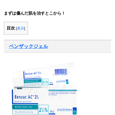
まずは傷んだ肌を治すとこから！
目次
[
表示
]
ベンザックジェル