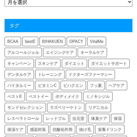
タグ
BCAA
bestE
BIHAKUEN
OPACY
VitalMe
アルコールジェル
エイジングケア
オーラルケア
キャンペーン
スキンケア
ダイエット
ダイエットサポート
デンタルケア
トレーニング
ドクターズファーマシー
バイタルミー
ビタミンC
ビハクエン
フッ素
ヘアケア
ベストE
ベストイー
ボディメイク
ミノキシジル
モンドセレクション
ラズベリーケトン
リデニカル
レスベラトロール
レッドブル
位元堂
体臭ケア
保湿
保湿ケア
感染対策
抗酸化作用
抜け毛
栄養ドリンク