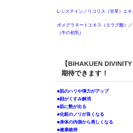
L-システイン／リコリス（甘草）エ
ポメグラネートエキス（エラグ酸）／
（牛の初乳）
【BIHAKUEN DIVI
期待できます！
■肌のハリや弾力がアップ
■顔がくすみ解消
■肌に艶が出る
■化粧のノリが良くなる
■身体の内側から美しくなる
■健康維持