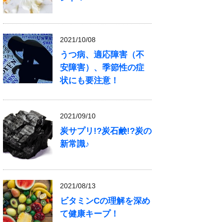
2021/10/08
うつ病、適応障害（不
安障害）、季節性の症
状にも要注意！
2021/09/10
炭サプリ!?炭石鹸!?炭の
新常識♪
2021/08/13
ビタミンCの理解を深め
て健康キープ！