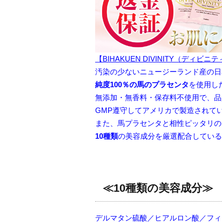
【BIHAKUEN DIVINITY（ディビニ
汚染の少ないニュージーランド産の日
純度100％の馬のプラセンタ
を使用し
無添加・無香料・保存料不使用で、品
GMP遵守してアメリカで製造されて
また、馬プラセンタと相性ピッタリの
10種類
の美容成分を厳選配合している
≪10種類の美容成分≫
デルマタン硫酸／ヒアルロン酸／フィ