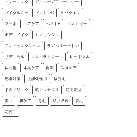
トレーニング
ドクターズファーマシー
バイタルミー
ビタミンC
ビハクエン
フッ素
ヘアケア
ベストE
ベストイー
ボディメイク
ミノキシジル
モンドセレクション
ラズベリーケトン
リデニカル
レスベラトロール
レッドブル
位元堂
体臭ケア
保湿
保湿ケア
感染対策
抗酸化作用
抜け毛
栄養ドリンク
筋トレサプリ
筋肉増強
美白
肌ケア
育毛
脂肪燃焼
脱毛
花粉症