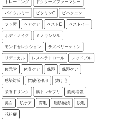
トレーニング
ドクターズファーマシー
バイタルミー
ビタミンC
ビハクエン
フッ素
ヘアケア
ベストE
ベストイー
ボディメイク
ミノキシジル
モンドセレクション
ラズベリーケトン
リデニカル
レスベラトロール
レッドブル
位元堂
体臭ケア
保湿
保湿ケア
感染対策
抗酸化作用
抜け毛
栄養ドリンク
筋トレサプリ
筋肉増強
美白
肌ケア
育毛
脂肪燃焼
脱毛
花粉症