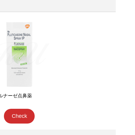
e フルナーゼ点鼻薬
Check