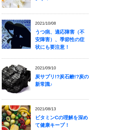
2021/10/08
うつ病、適応障害（不
安障害）、季節性の症
状にも要注意！
2021/09/10
炭サプリ!?炭石鹸!?炭の
新常識♪
2021/08/13
ビタミンCの理解を深め
て健康キープ！