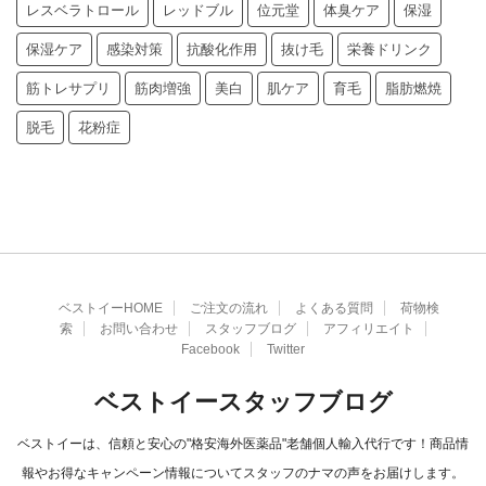
レスベラトロール
レッドブル
位元堂
体臭ケア
保湿
保湿ケア
感染対策
抗酸化作用
抜け毛
栄養ドリンク
筋トレサプリ
筋肉増強
美白
肌ケア
育毛
脂肪燃焼
脱毛
花粉症
ベストイーHOME
ご注文の流れ
よくある質問
荷物検
索
お問い合わせ
スタッフブログ
アフィリエイト
Facebook
Twitter
ベストイースタッフブログ
ベストイーは、信頼と安心の"格安海外医薬品"老舗個人輸入代行です！商品情
報やお得なキャンペーン情報についてスタッフのナマの声をお届けします。