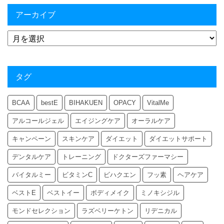
アーカイブ
タグ
BCAA
bestE
BIHAKUEN
OPACY
VitalMe
アルコールジェル
エイジングケア
オーラルケア
キャンペーン
スキンケア
ダイエット
ダイエットサポート
デンタルケア
トレーニング
ドクターズファーマシー
バイタルミー
ビタミンC
ビハクエン
フッ素
ヘアケア
ベストE
ベストイー
ボディメイク
ミノキシジル
モンドセレクション
ラズベリーケトン
リデニカル