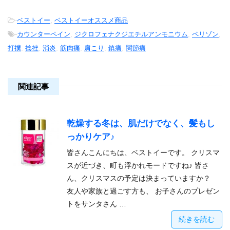
-
ベストイー
,
ベストイーオススメ商品
-
カウンターペイン
,
ジクロフェナクジエチルアンモニウム
,
ペリゾン
,
打撲
,
捻挫
,
消炎
,
筋肉痛
,
肩こり
,
鎮痛
,
関節痛
関連記事
乾燥する冬は、肌だけでなく、髪もし
っかりケア♪
皆さんこんにちは、ベストイーです。 クリスマ
スが近づき、町も浮かれモードですね♪ 皆さ
ん、クリスマスの予定は決まっていますか？
友人や家族と過ごす方も、 お子さんのプレゼン
トをサンタさん …
続きを読む