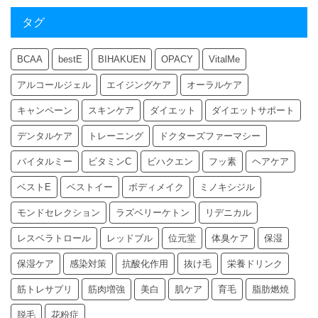
タグ
BCAA
bestE
BIHAKUEN
OPACY
VitalMe
アルコールジェル
エイジングケア
オーラルケア
キャンペーン
スキンケア
ダイエット
ダイエットサポート
デンタルケア
トレーニング
ドクターズファーマシー
バイタルミー
ビタミンC
ビハクエン
フッ素
ヘアケア
ベストE
ベストイー
ボディメイク
ミノキシジル
モンドセレクション
ラズベリーケトン
リデニカル
レスベラトロール
レッドブル
位元堂
体臭ケア
保湿
保湿ケア
感染対策
抗酸化作用
抜け毛
栄養ドリンク
筋トレサプリ
筋肉増強
美白
肌ケア
育毛
脂肪燃焼
脱毛
花粉症