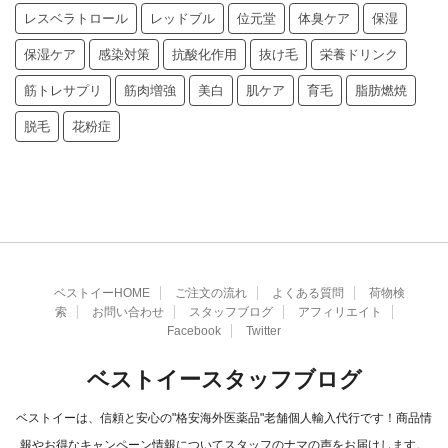
レスベラトロール
レッドブル
位元堂
体臭ケア
保湿
保湿ケア
感染対策
抗酸化作用
抜け毛
栄養ドリンク
筋トレサプリ
筋肉増強
美白
肌ケア
育毛
脂肪燃焼
脱毛
花粉症
ベストイーHOME
ご注文の流れ
よくある質問
荷物検
索
お問い合わせ
スタッフブログ
アフィリエイト
Facebook
Twitter
ベストイースタッフブログ
ベストイーは、信頼と安心の"格安海外医薬品"老舗個人輸入代行です！商品情
報やお得なキャンペーン情報についてスタッフのナマの声をお届けします。