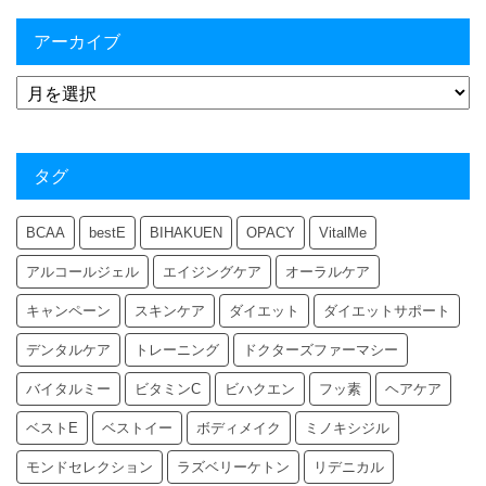
アーカイブ
タグ
BCAA
bestE
BIHAKUEN
OPACY
VitalMe
アルコールジェル
エイジングケア
オーラルケア
キャンペーン
スキンケア
ダイエット
ダイエットサポート
デンタルケア
トレーニング
ドクターズファーマシー
バイタルミー
ビタミンC
ビハクエン
フッ素
ヘアケア
ベストE
ベストイー
ボディメイク
ミノキシジル
モンドセレクション
ラズベリーケトン
リデニカル