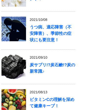
2021/10/08
うつ病、適応障害（不
安障害）、季節性の症
状にも要注意！
2021/09/10
炭サプリ!?炭石鹸!?炭の
新常識♪
2021/08/13
ビタミンCの理解を深め
て健康キープ！