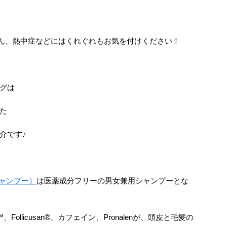
ん、熱中症などにはくれぐれもお気を付けください！
グは
た
介です♪
シャンプー）
は医薬成分フリーの男女兼用シャンプーとな
n™、Follicusan®、カフェイン、Pronalenが、頭皮と毛髪の