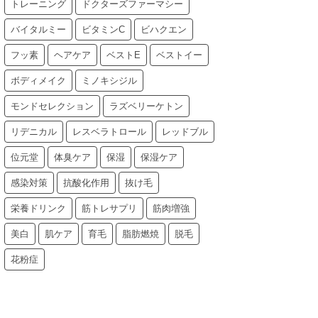
トレーニング
ドクターズファーマシー
バイタルミー
ビタミンC
ビハクエン
フッ素
ヘアケア
ベストE
ベストイー
ボディメイク
ミノキシジル
モンドセレクション
ラズベリーケトン
リデニカル
レスベラトロール
レッドブル
位元堂
体臭ケア
保湿
保湿ケア
感染対策
抗酸化作用
抜け毛
栄養ドリンク
筋トレサプリ
筋肉増強
美白
肌ケア
育毛
脂肪燃焼
脱毛
花粉症